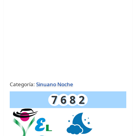
Categoría:
Sinuano Noche
7
6
8
2