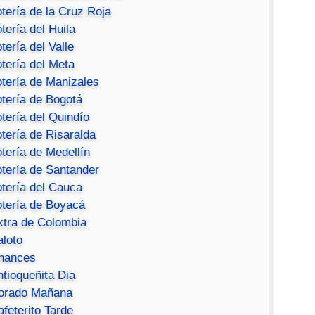
tería de la Cruz Roja
tería del Huila
tería del Valle
tería del Meta
otería de Manizales
otería de Bogotá
tería del Quindío
tería de Risaralda
tería de Medellín
otería de Santander
otería del Cauca
otería de Boyacá
xtra de Colombia
aloto
hances
ntioqueñita Dia
orado Mañana
feterito Tarde