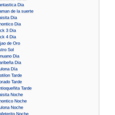
antastica Dia
aman de la suerte
isita Dia
hontico Dia
ick 3 Dia
ick 4 Dia
ijao de Oro
stro Sol
inuano Dia
aribeña Dia
ulona Día
otilon Tarde
orado Tarde
ntioqueñita Tarde
aisita Noche
hontico Noche
ulona Noche
afeterito Noche