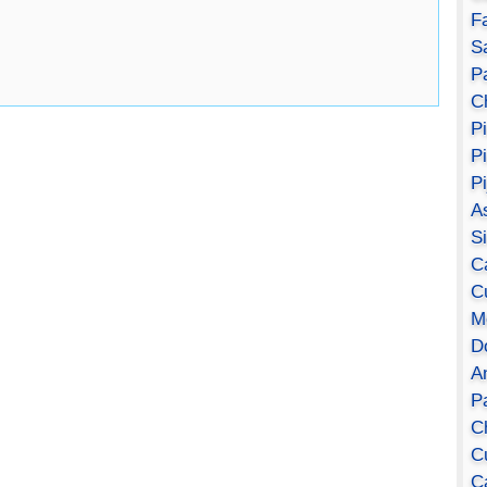
F
S
Pa
C
P
P
P
A
S
C
C
M
D
A
P
C
C
C