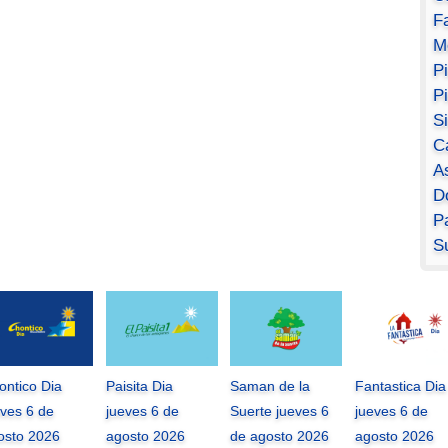
F
M
P
P
S
C
A
D
Pa
S
ontico Dia
Paisita Dia
Saman de la
Fantastica Dia
eves 6 de
jueves 6 de
Suerte jueves 6
jueves 6 de
osto 2026
agosto 2026
de agosto 2026
agosto 2026