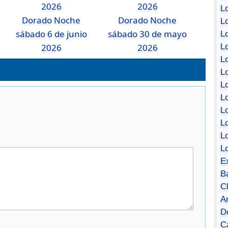
Lo
Dorado Noche
Dorado Noche
Lo
sábado 6 de junio
sábado 30 de mayo
Lo
Lo
2026
2026
L
L
Lo
Lo
Lo
L
L
L
E
B
C
A
D
Ca