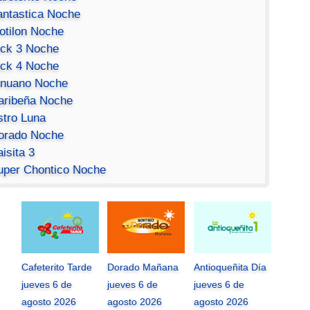
antastica Noche
otilon Noche
ick 3 Noche
ick 4 Noche
inuano Noche
aribeña Noche
stro Luna
orado Noche
isita 3
uper Chontico Noche
Cafeterito Tarde
Dorado Mañana
Antioqueñita Día
jueves 6 de
jueves 6 de
jueves 6 de
agosto 2026
agosto 2026
agosto 2026