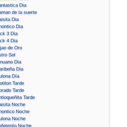
antastica Dia
aman de la suerte
isita Dia
hontico Dia
ick 3 Dia
ick 4 Dia
ijao de Oro
stro Sol
inuano Dia
aribeña Dia
ulona Día
otilon Tarde
orado Tarde
ntioqueñita Tarde
aisita Noche
hontico Noche
ulona Noche
afeterito Noche