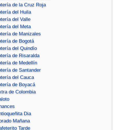
tería de la Cruz Roja
tería del Huila
tería del Valle
tería del Meta
otería de Manizales
otería de Bogotá
tería del Quindío
tería de Risaralda
tería de Medellín
otería de Santander
otería del Cauca
otería de Boyacá
xtra de Colombia
aloto
hances
ntioqueñita Dia
orado Mañana
feterito Tarde