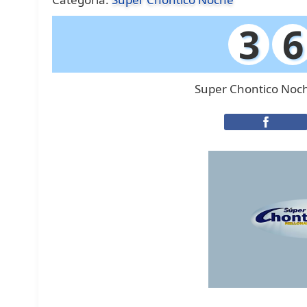
3
6
Super Chontico Noch