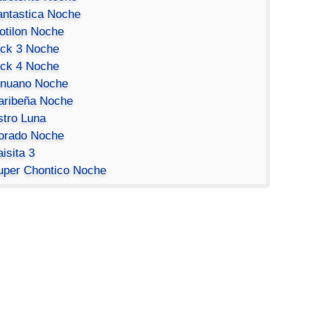
antastica Noche
otilon Noche
ick 3 Noche
ick 4 Noche
inuano Noche
aribeña Noche
stro Luna
orado Noche
isita 3
uper Chontico Noche