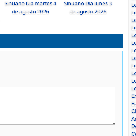
Sinuano Dia martes 4
Sinuano Dia lunes 3
Lo
de agosto 2026
de agosto 2026
Lo
Lo
Lo
L
L
Lo
Lo
Lo
L
L
L
E
B
C
A
D
Ca