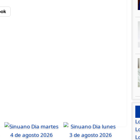
ook
L
Lo
L