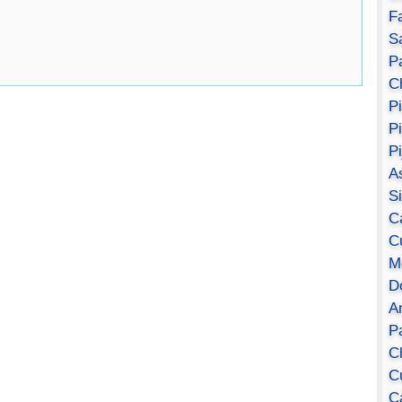
F
S
Pa
C
P
P
P
A
S
C
C
M
D
A
P
C
C
C