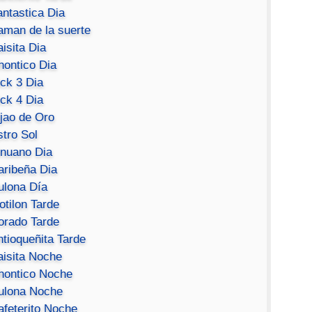
antastica Dia
aman de la suerte
isita Dia
hontico Dia
ick 3 Dia
ick 4 Dia
ijao de Oro
stro Sol
inuano Dia
aribeña Dia
ulona Día
otilon Tarde
orado Tarde
ntioqueñita Tarde
aisita Noche
hontico Noche
ulona Noche
afeterito Noche