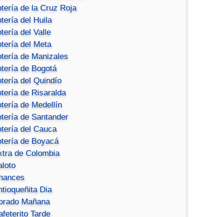
tería de la Cruz Roja
tería del Huila
tería del Valle
tería del Meta
otería de Manizales
otería de Bogotá
tería del Quindío
tería de Risaralda
tería de Medellín
otería de Santander
otería del Cauca
otería de Boyacá
xtra de Colombia
aloto
hances
ntioqueñita Dia
orado Mañana
feterito Tarde