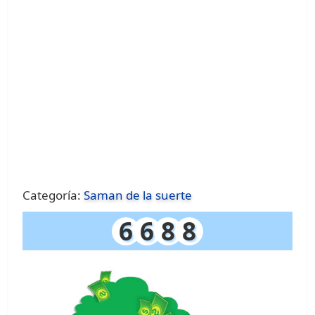
Categoría:
Saman de la suerte
6
6
8
8