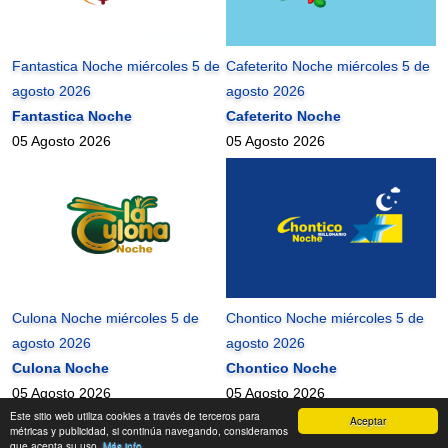
Fantastica Noche miércoles 5 de
Cafeterito Noche miércoles 5 de
agosto 2026
agosto 2026
Fantastica Noche
Cafeterito Noche
05 Agosto 2026
05 Agosto 2026
Culona Noche miércoles 5 de
Chontico Noche miércoles 5 de
agosto 2026
agosto 2026
Culona Noche
Chontico Noche
05 Agosto 2026
05 Agosto 2026
Este sitio web utiliza cookies a través de terceros para
Aceptar
mundonets
2010-2026 ©
métricas y publicidad, si continúa navegando, consideramos
que acepta su uso.
Más info