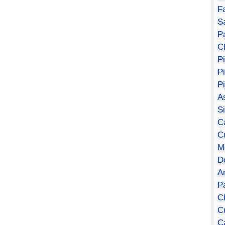
F
S
Pa
C
P
P
P
A
S
C
C
M
D
A
P
C
C
C