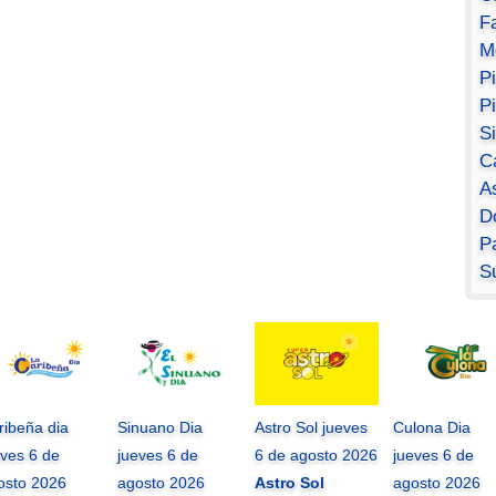
F
M
P
P
S
C
A
D
Pa
S
ribeña dia
Sinuano Dia
Astro Sol jueves
Culona Dia
eves 6 de
jueves 6 de
6 de agosto 2026
jueves 6 de
osto 2026
agosto 2026
Astro Sol
agosto 2026