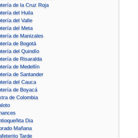
tería de la Cruz Roja
tería del Huila
tería del Valle
tería del Meta
otería de Manizales
otería de Bogotá
tería del Quindío
tería de Risaralda
tería de Medellín
otería de Santander
otería del Cauca
otería de Boyacá
xtra de Colombia
aloto
hances
ntioqueñita Dia
orado Mañana
feterito Tarde