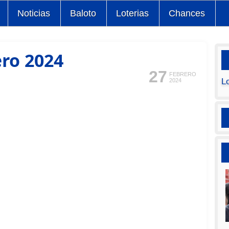
Noticias
Baloto
Loterias
Chances
ero 2024
27
FEBRERO
L
2024