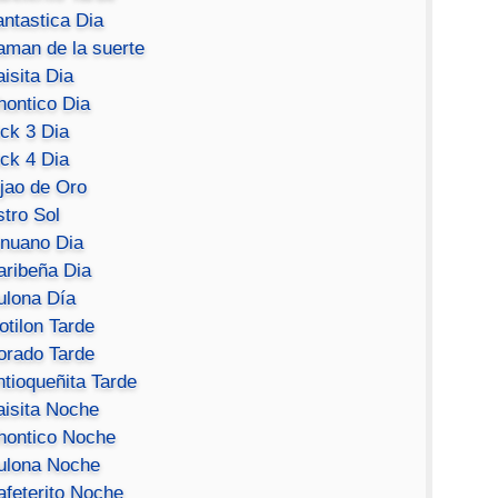
antastica Dia
aman de la suerte
isita Dia
hontico Dia
ick 3 Dia
ick 4 Dia
ijao de Oro
stro Sol
inuano Dia
aribeña Dia
ulona Día
otilon Tarde
orado Tarde
ntioqueñita Tarde
aisita Noche
hontico Noche
ulona Noche
afeterito Noche