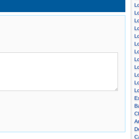
Lo
Lo
Lo
Lo
L
L
Lo
Lo
Lo
L
L
L
E
B
C
A
D
Ca