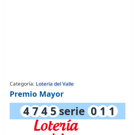
Categoría:
Lotería del Valle
Premio Mayor
4
7
4
5
serie
0
1
1