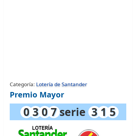
Categoría:
Lotería de Santander
Premio Mayor
0
3
0
7
serie
3
1
5