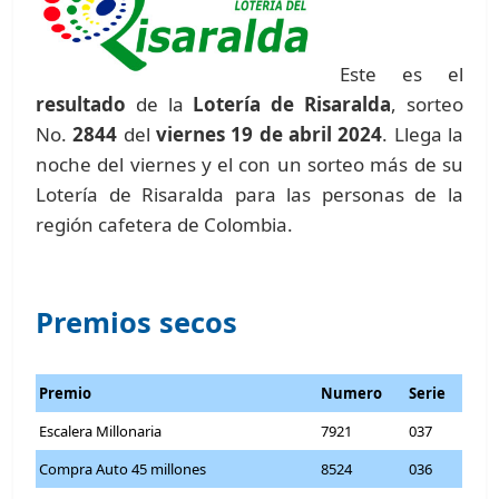
Este es el
resultado
de la
Lotería de Risaralda
, sorteo
No.
2844
del
viernes 19 de abril 2024
. Llega la
noche del viernes y el con un sorteo más de su
Lotería de Risaralda para las personas de la
región cafetera de Colombia.
Premios secos
Premio
Numero
Serie
Escalera Millonaria
7921
037
Compra Auto 45 millones
8524
036