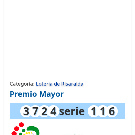
Categoría:
Lotería de Risaralda
Premio Mayor
3
7
2
4
serie
1
1
6