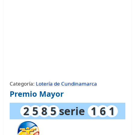
Categoría:
Lotería de Cundinamarca
Premio Mayor
2
5
8
5
serie
1
6
1