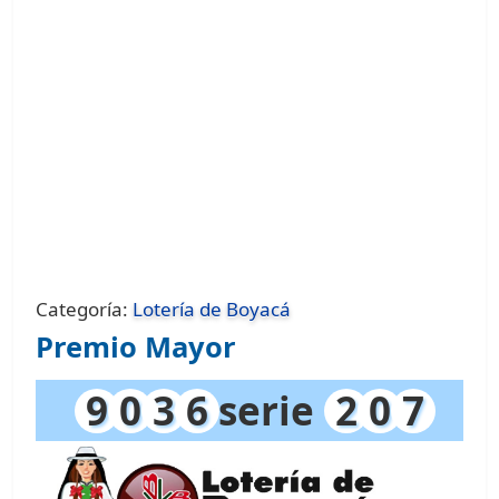
Categoría:
Lotería de Boyacá
Premio Mayor
9
0
3
6
serie
2
0
7