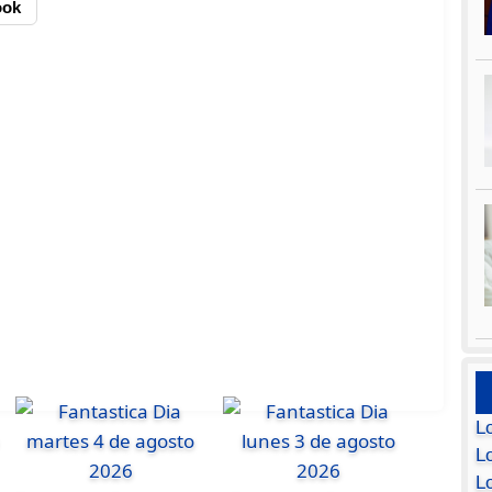
ook
L
Lo
L