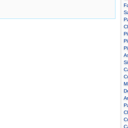
F
S
Pa
C
P
P
P
A
S
C
C
M
D
A
P
C
C
C