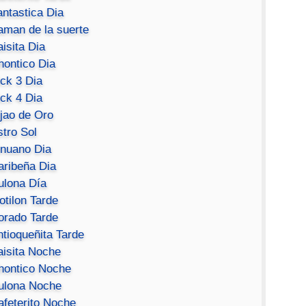
antastica Dia
aman de la suerte
isita Dia
hontico Dia
ick 3 Dia
ick 4 Dia
ijao de Oro
stro Sol
inuano Dia
aribeña Dia
ulona Día
otilon Tarde
orado Tarde
ntioqueñita Tarde
aisita Noche
hontico Noche
ulona Noche
afeterito Noche