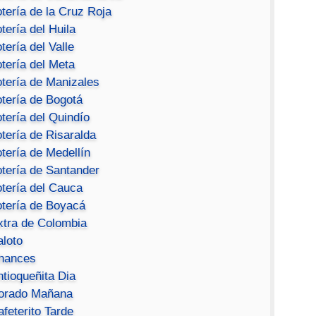
tería de la Cruz Roja
tería del Huila
tería del Valle
tería del Meta
otería de Manizales
otería de Bogotá
tería del Quindío
tería de Risaralda
tería de Medellín
otería de Santander
otería del Cauca
otería de Boyacá
xtra de Colombia
aloto
hances
ntioqueñita Dia
orado Mañana
feterito Tarde