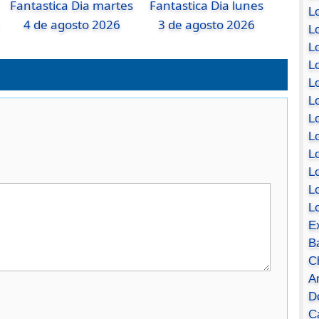
Fantastica Dia martes
Fantastica Dia lunes
Lo
4 de agosto 2026
3 de agosto 2026
Lo
Lo
Lo
L
L
Lo
Lo
Lo
L
L
L
E
B
C
A
D
Ca