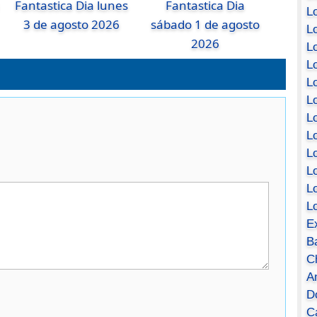
Fantastica Dia lunes
Fantastica Dia
Lo
3 de agosto 2026
sábado 1 de agosto
Lo
2026
Lo
Lo
L
L
Lo
Lo
Lo
L
L
L
E
B
C
A
D
Ca