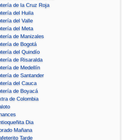
tería de la Cruz Roja
tería del Huila
tería del Valle
tería del Meta
otería de Manizales
otería de Bogotá
tería del Quindío
tería de Risaralda
tería de Medellín
otería de Santander
otería del Cauca
otería de Boyacá
xtra de Colombia
aloto
hances
ntioqueñita Dia
orado Mañana
feterito Tarde