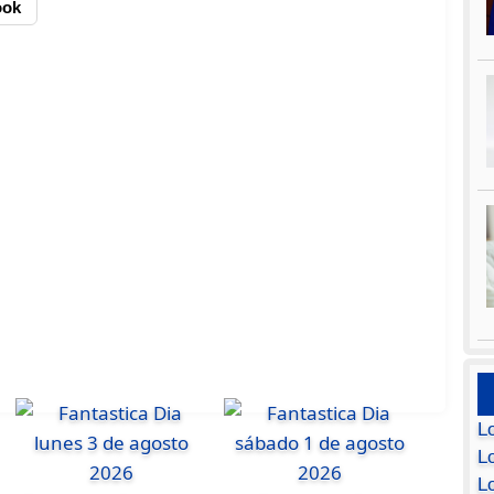
ook
L
Lo
L