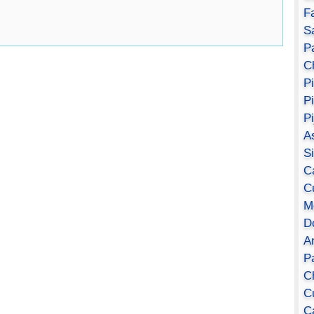
F
S
Pa
C
P
P
P
A
S
C
C
M
D
A
P
C
C
C