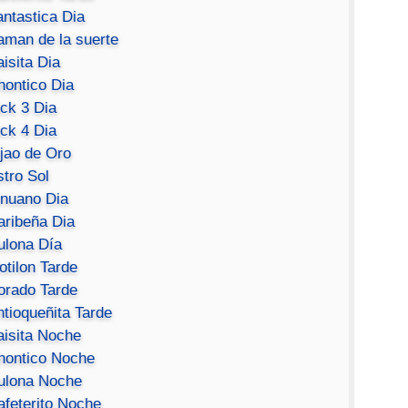
antastica Dia
aman de la suerte
isita Dia
hontico Dia
ick 3 Dia
ick 4 Dia
ijao de Oro
stro Sol
inuano Dia
aribeña Dia
ulona Día
otilon Tarde
orado Tarde
ntioqueñita Tarde
aisita Noche
hontico Noche
ulona Noche
afeterito Noche