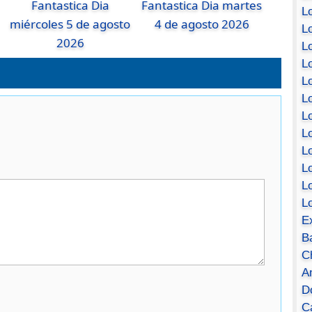
Fantastica Dia
Fantastica Dia martes
Lo
miércoles 5 de agosto
4 de agosto 2026
Lo
2026
Lo
Lo
L
L
Lo
Lo
Lo
L
L
L
E
B
C
A
D
Ca