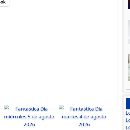
ook
L
Lo
L