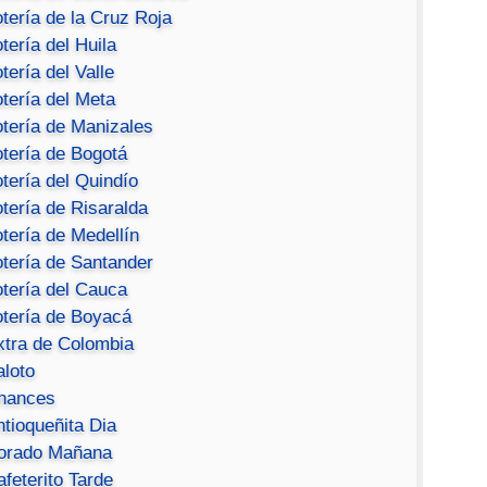
tería de la Cruz Roja
tería del Huila
tería del Valle
tería del Meta
otería de Manizales
otería de Bogotá
tería del Quindío
tería de Risaralda
tería de Medellín
otería de Santander
otería del Cauca
otería de Boyacá
xtra de Colombia
aloto
hances
ntioqueñita Dia
orado Mañana
feterito Tarde