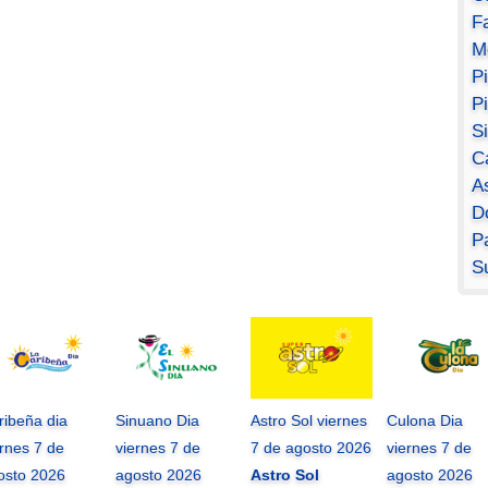
F
M
P
P
S
C
A
D
Pa
S
ribeña dia
Sinuano Dia
Astro Sol viernes
Culona Dia
ernes 7 de
viernes 7 de
7 de agosto 2026
viernes 7 de
osto 2026
agosto 2026
Astro Sol
agosto 2026