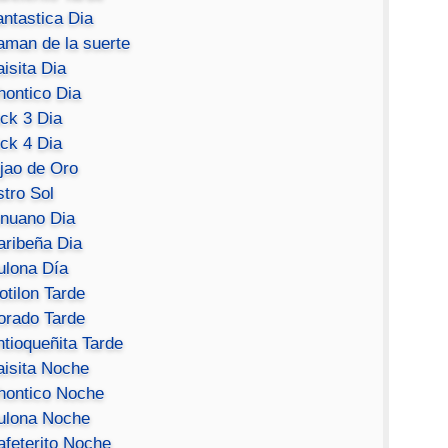
antastica Dia
aman de la suerte
isita Dia
hontico Dia
ick 3 Dia
ick 4 Dia
ijao de Oro
stro Sol
inuano Dia
aribeña Dia
ulona Día
otilon Tarde
orado Tarde
ntioqueñita Tarde
aisita Noche
hontico Noche
ulona Noche
afeterito Noche