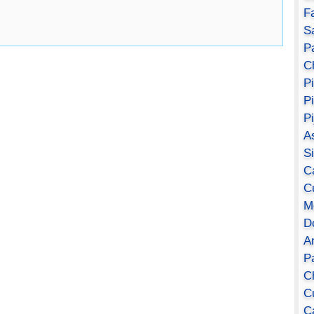
F
S
Pa
C
P
P
P
A
S
C
C
M
D
A
P
C
C
C