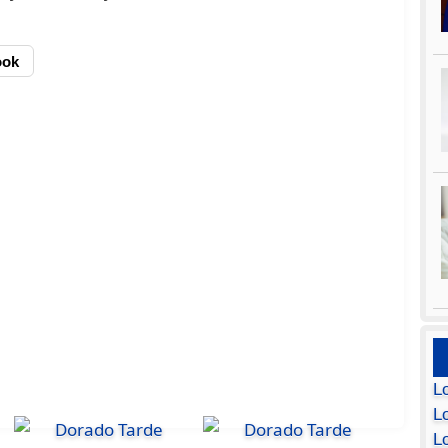
ook
L
Lo
L