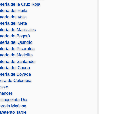
tería de la Cruz Roja
tería del Huila
tería del Valle
tería del Meta
otería de Manizales
otería de Bogotá
tería del Quindío
tería de Risaralda
tería de Medellín
otería de Santander
otería del Cauca
otería de Boyacá
xtra de Colombia
aloto
hances
ntioqueñita Dia
orado Mañana
feterito Tarde