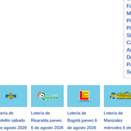
F
M
P
P
S
C
A
D
Pa
S
tería de
Lotería de
Lotería de
Lotería de
dellín sábado
Risaralda jueves
Bogotá jueves 6
Manizales
de agosto 2026
6 de agosto 2026
de agosto 2026
miércoles 5 de