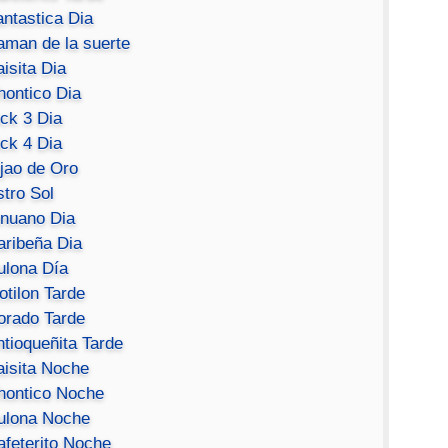
antastica Dia
aman de la suerte
isita Dia
hontico Dia
ick 3 Dia
ick 4 Dia
ijao de Oro
stro Sol
inuano Dia
aribeña Dia
ulona Día
otilon Tarde
orado Tarde
ntioqueñita Tarde
aisita Noche
hontico Noche
ulona Noche
afeterito Noche