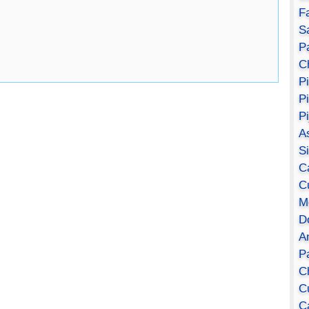
F
S
Pa
C
P
P
P
A
S
C
C
M
D
A
P
C
C
C