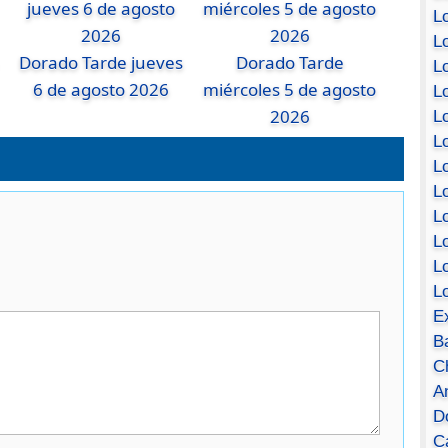
Lo
Lo
Dorado Tarde jueves
Dorado Tarde
Lo
6 de agosto 2026
miércoles 5 de agosto
Lo
2026
L
L
Lo
Lo
Lo
L
L
L
E
B
C
A
D
Ca