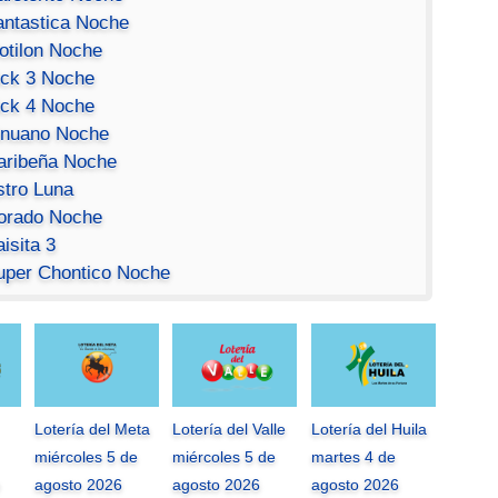
antastica Noche
otilon Noche
ick 3 Noche
ick 4 Noche
inuano Noche
aribeña Noche
stro Luna
orado Noche
isita 3
uper Chontico Noche
Lotería del Meta
Lotería del Valle
Lotería del Huila
miércoles 5 de
miércoles 5 de
martes 4 de
agosto 2026
agosto 2026
agosto 2026