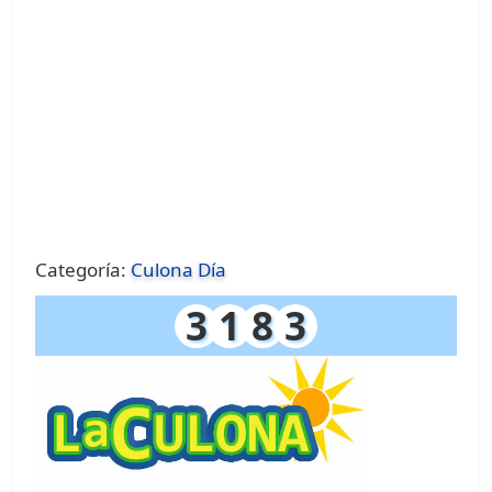
Categoría:
Culona Día
3
1
8
3