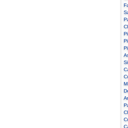
F
S
Pa
C
P
P
P
A
S
C
C
M
D
A
P
C
C
C