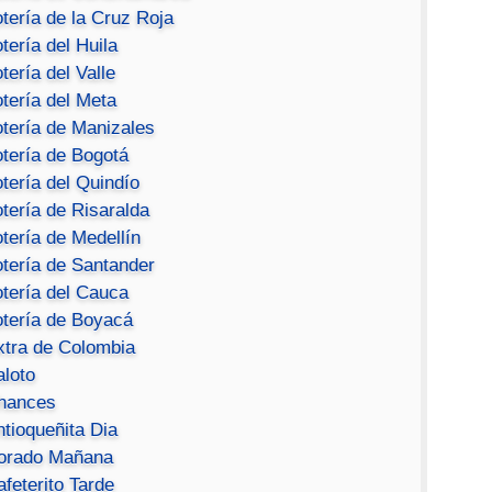
tería de la Cruz Roja
tería del Huila
tería del Valle
tería del Meta
otería de Manizales
otería de Bogotá
tería del Quindío
tería de Risaralda
tería de Medellín
otería de Santander
otería del Cauca
otería de Boyacá
xtra de Colombia
aloto
hances
ntioqueñita Dia
orado Mañana
feterito Tarde