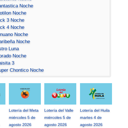
antastica Noche
otilon Noche
ick 3 Noche
ick 4 Noche
inuano Noche
aribeña Noche
stro Luna
orado Noche
isita 3
uper Chontico Noche
Lotería del Meta
Lotería del Valle
Lotería del Huila
miércoles 5 de
miércoles 5 de
martes 4 de
agosto 2026
agosto 2026
agosto 2026