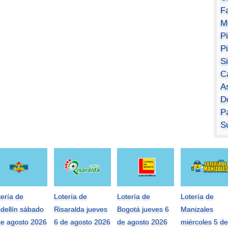
F
M
P
P
S
C
A
D
Pa
S
tería de
Lotería de
Lotería de
Lotería de
dellín sábado
Risaralda jueves
Bogotá jueves 6
Manizales
de agosto 2026
6 de agosto 2026
de agosto 2026
miércoles 5 de