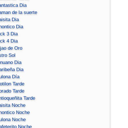
antastica Dia
aman de la suerte
isita Dia
hontico Dia
ick 3 Dia
ick 4 Dia
ijao de Oro
stro Sol
inuano Dia
aribeña Dia
ulona Día
otilon Tarde
orado Tarde
ntioqueñita Tarde
aisita Noche
hontico Noche
ulona Noche
afeterito Noche