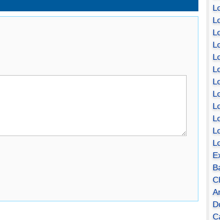
Lo
Lo
Lo
Lo
L
L
Lo
Lo
Lo
L
L
L
E
B
C
A
D
Ca