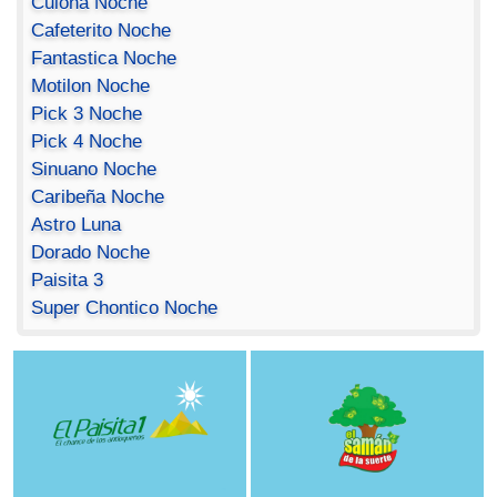
Culona Noche
Cafeterito Noche
Fantastica Noche
Motilon Noche
Pick 3 Noche
Pick 4 Noche
Sinuano Noche
Caribeña Noche
Astro Luna
Dorado Noche
Paisita 3
Super Chontico Noche