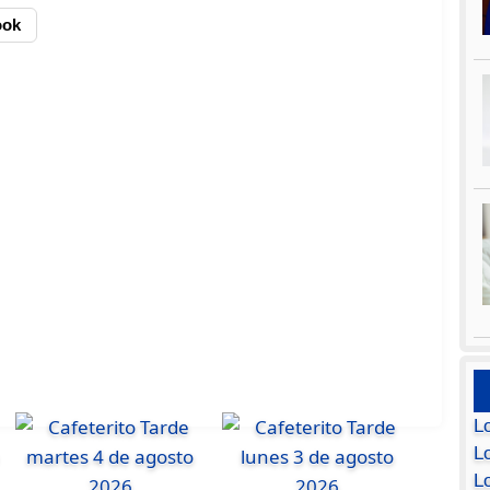
ook
L
Lo
L