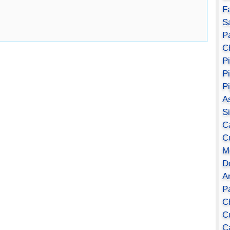
F
S
Pa
C
P
P
P
A
S
C
C
M
D
A
P
C
C
C