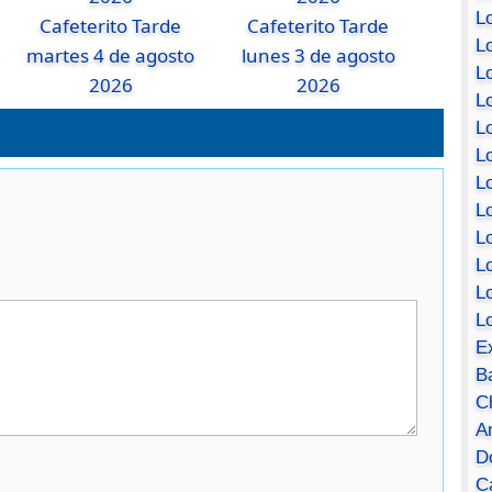
Lo
Cafeterito Tarde
Cafeterito Tarde
Lo
martes 4 de agosto
lunes 3 de agosto
Lo
2026
2026
Lo
L
L
Lo
Lo
Lo
L
L
L
E
B
C
A
D
Ca