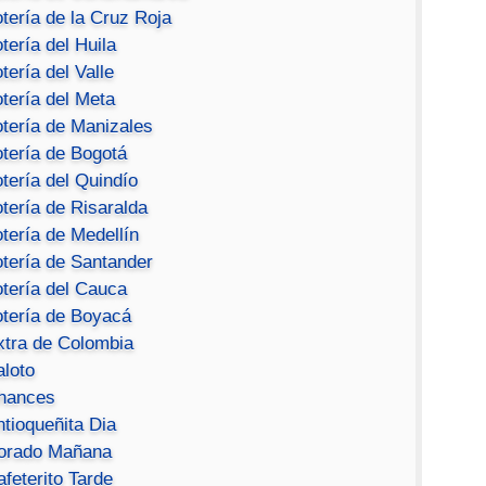
tería de la Cruz Roja
tería del Huila
tería del Valle
tería del Meta
otería de Manizales
otería de Bogotá
tería del Quindío
tería de Risaralda
tería de Medellín
otería de Santander
otería del Cauca
otería de Boyacá
xtra de Colombia
aloto
hances
ntioqueñita Dia
orado Mañana
feterito Tarde