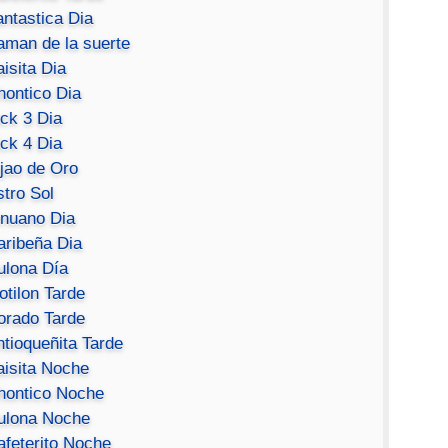
antastica Dia
aman de la suerte
isita Dia
hontico Dia
ick 3 Dia
ick 4 Dia
ijao de Oro
stro Sol
inuano Dia
aribeña Dia
ulona Día
otilon Tarde
orado Tarde
ntioqueñita Tarde
aisita Noche
hontico Noche
ulona Noche
afeterito Noche