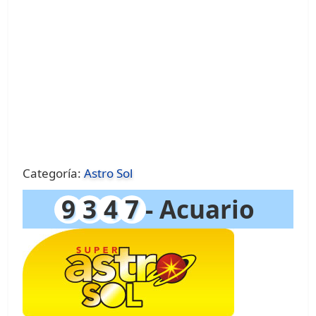
Categoría:
Astro Sol
9
3
4
7
- Acuario