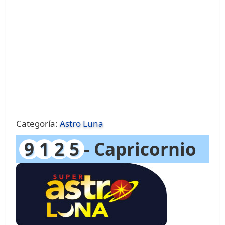
Categoría:
Astro Luna
9
1
2
5
- Capricornio