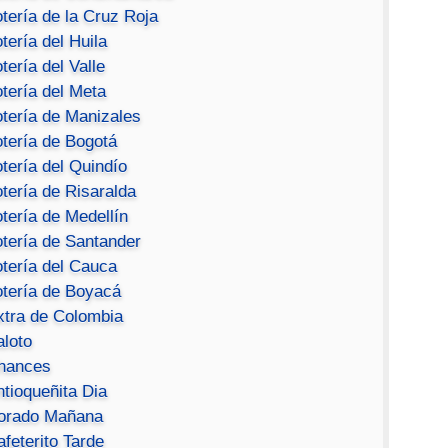
tería de la Cruz Roja
tería del Huila
tería del Valle
tería del Meta
otería de Manizales
otería de Bogotá
tería del Quindío
tería de Risaralda
tería de Medellín
otería de Santander
otería del Cauca
otería de Boyacá
xtra de Colombia
aloto
hances
ntioqueñita Dia
orado Mañana
feterito Tarde