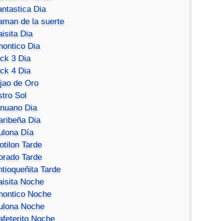
antastica Dia
aman de la suerte
isita Dia
hontico Dia
ick 3 Dia
ick 4 Dia
ijao de Oro
stro Sol
inuano Dia
aribeña Dia
ulona Día
otilon Tarde
orado Tarde
ntioqueñita Tarde
aisita Noche
hontico Noche
ulona Noche
afeterito Noche