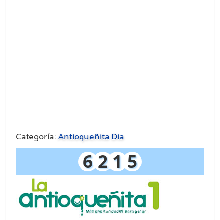
Categoría:
Antioqueñita Dia
6
2
1
5