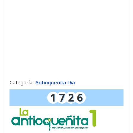
Categoría:
Antioqueñita Dia
1
7
2
6