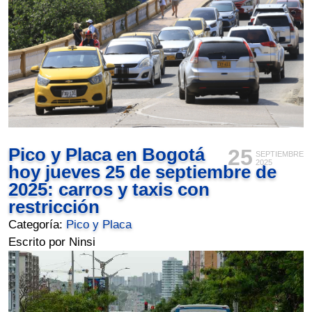
Pico y Placa en Bogotá
25
SEPTIEMBRE
2025
hoy jueves 25 de septiembre de
2025: carros y taxis con
restricción
Categoría:
Pico y Placa
Escrito por Ninsi