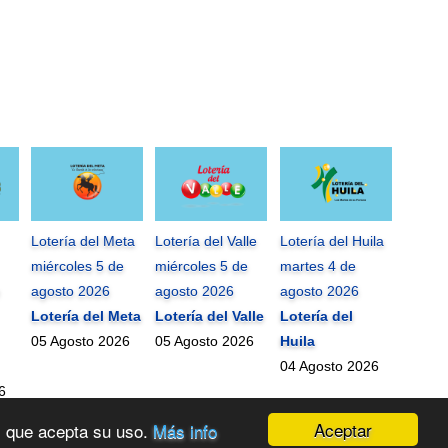
Lotería del Meta
Lotería del Valle
Lotería del Huila
miércoles 5 de
miércoles 5 de
martes 4 de
agosto 2026
agosto 2026
agosto 2026
Lotería del Meta
Lotería del Valle
Lotería del
05 Agosto 2026
05 Agosto 2026
Huila
04 Agosto 2026
6
Aceptar
os que acepta su uso.
Más info