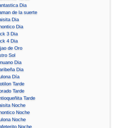
antastica Dia
aman de la suerte
isita Dia
hontico Dia
ick 3 Dia
ick 4 Dia
ijao de Oro
stro Sol
inuano Dia
aribeña Dia
ulona Día
otilon Tarde
orado Tarde
ntioqueñita Tarde
aisita Noche
hontico Noche
ulona Noche
afeterito Noche