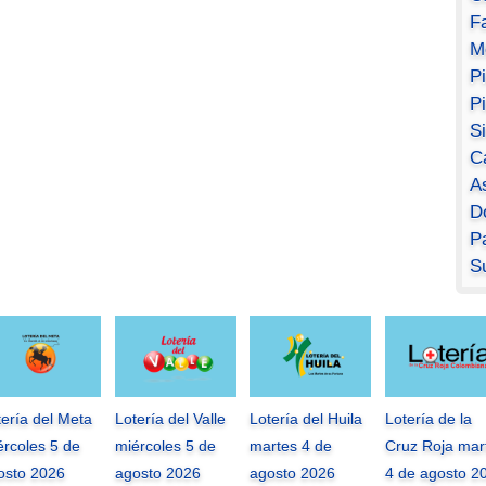
F
M
P
P
S
C
A
D
Pa
S
tería del Meta
Lotería del Valle
Lotería del Huila
Lotería de la
ércoles 5 de
miércoles 5 de
martes 4 de
Cruz Roja mar
osto 2026
agosto 2026
agosto 2026
4 de agosto 2