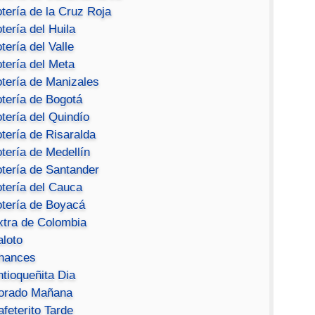
tería de la Cruz Roja
tería del Huila
tería del Valle
tería del Meta
otería de Manizales
otería de Bogotá
tería del Quindío
tería de Risaralda
tería de Medellín
otería de Santander
otería del Cauca
otería de Boyacá
xtra de Colombia
aloto
hances
ntioqueñita Dia
orado Mañana
feterito Tarde