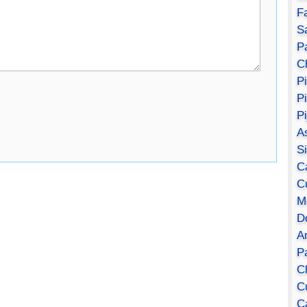
F
S
Pa
C
P
P
P
A
S
C
C
M
D
A
P
C
C
C