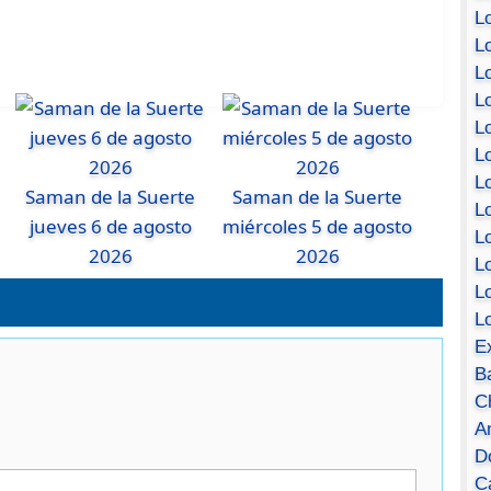
Lo
Lo
Lo
Lo
L
L
Lo
Saman de la Suerte
Saman de la Suerte
Lo
jueves 6 de agosto
miércoles 5 de agosto
Lo
2026
2026
L
L
L
E
B
C
A
D
Ca