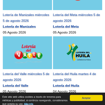
Lotería de Manizales miércoles
Lotería del Meta miércoles 5 de
5 de agosto 2026
agosto 2026
Lotería de Manizales
Lotería del Meta
05 Agosto 2026
05 Agosto 2026
Lotería del Valle miércoles 5 de
Lotería del Huila martes 4 de
agosto 2026
agosto 2026
Lotería del Valle
Lotería del Huila
05 Agosto 2026
04 Agosto 2026
Este sitio web utiliza cookies a través de terceros para
Aceptar
mundonets
2010-2026 ©
métricas y publicidad, si continúa navegando, consideramos
que acepta su uso.
Más info
Contactanos
|
Términos de uso
|
Mapa del Sitio