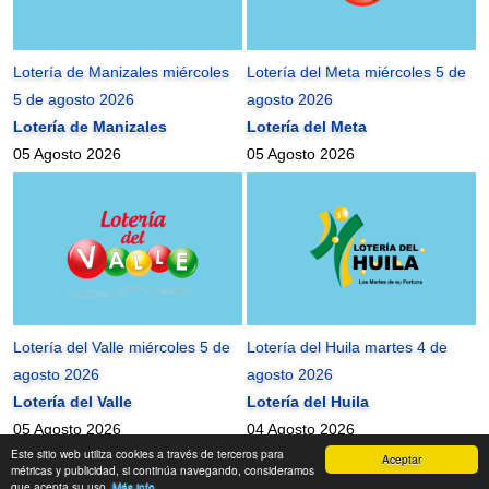
Lotería de Manizales miércoles
Lotería del Meta miércoles 5 de
5 de agosto 2026
agosto 2026
Lotería de Manizales
Lotería del Meta
05 Agosto 2026
05 Agosto 2026
Lotería del Valle miércoles 5 de
Lotería del Huila martes 4 de
agosto 2026
agosto 2026
Lotería del Valle
Lotería del Huila
05 Agosto 2026
04 Agosto 2026
Este sitio web utiliza cookies a través de terceros para
Aceptar
mundonets
2010-2026 ©
métricas y publicidad, si continúa navegando, consideramos
que acepta su uso.
Más info