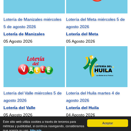
Lotería de Manizales miércoles
Lotería del Meta miércoles 5 de
5 de agosto 2026
agosto 2026
Lotería de Manizales
Lotería del Meta
05 Agosto 2026
05 Agosto 2026
Lotería del Valle miércoles 5 de
Lotería del Huila martes 4 de
agosto 2026
agosto 2026
Lotería del Valle
Lotería del Huila
05 Agosto 2026
04 Agosto 2026
Este sitio web utiliza cookies a través de terceros para
Aceptar
mundonets
2010-2026 ©
métricas y publicidad, si continúa navegando, consideramos
que acepta su uso.
Más info