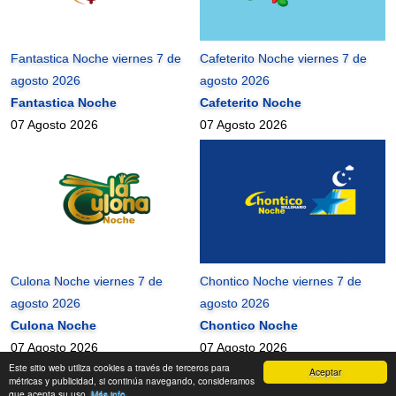
Fantastica Noche viernes 7 de
Cafeterito Noche viernes 7 de
agosto 2026
agosto 2026
Fantastica Noche
Cafeterito Noche
07 Agosto 2026
07 Agosto 2026
Culona Noche viernes 7 de
Chontico Noche viernes 7 de
agosto 2026
agosto 2026
Culona Noche
Chontico Noche
07 Agosto 2026
07 Agosto 2026
Este sitio web utiliza cookies a través de terceros para
Aceptar
mundonets
2010-2026 ©
métricas y publicidad, si continúa navegando, consideramos
que acepta su uso.
Más info