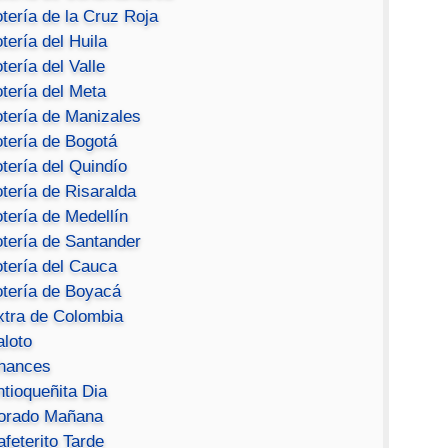
tería de la Cruz Roja
tería del Huila
tería del Valle
tería del Meta
otería de Manizales
otería de Bogotá
tería del Quindío
tería de Risaralda
tería de Medellín
otería de Santander
otería del Cauca
otería de Boyacá
xtra de Colombia
aloto
hances
ntioqueñita Dia
orado Mañana
feterito Tarde