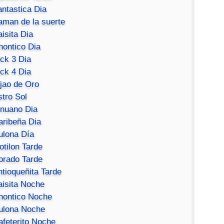
antastica Dia
aman de la suerte
isita Dia
hontico Dia
ick 3 Dia
ick 4 Dia
ijao de Oro
stro Sol
inuano Dia
aribeña Dia
ulona Día
otilon Tarde
orado Tarde
ntioqueñita Tarde
aisita Noche
hontico Noche
ulona Noche
afeterito Noche