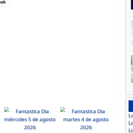
ook
L
Lo
L