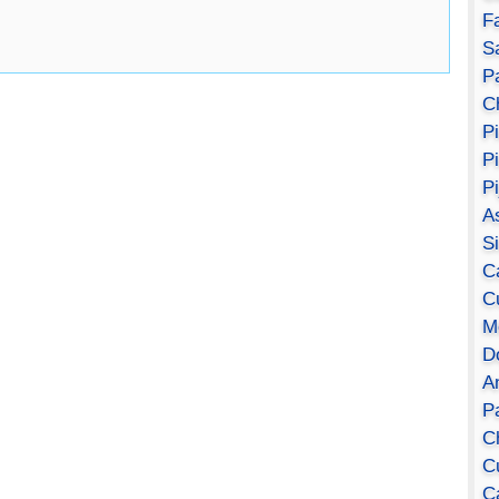
F
S
Pa
C
P
P
P
A
S
C
C
M
D
A
P
C
C
C