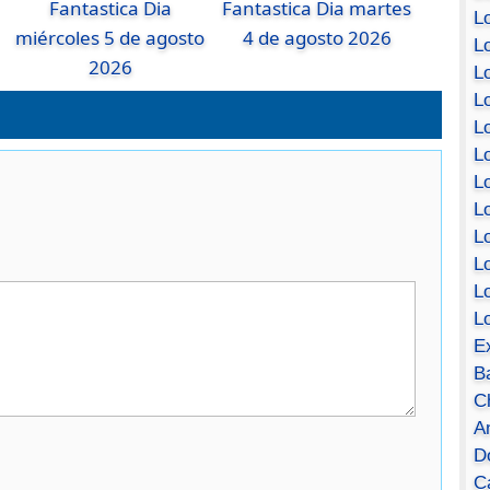
Fantastica Dia
Fantastica Dia martes
Lo
miércoles 5 de agosto
4 de agosto 2026
Lo
2026
Lo
Lo
L
L
Lo
Lo
Lo
L
L
L
E
B
C
A
D
Ca