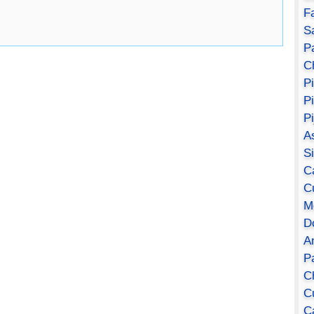
F
S
Pa
C
P
P
P
A
S
C
C
M
D
A
P
C
C
C