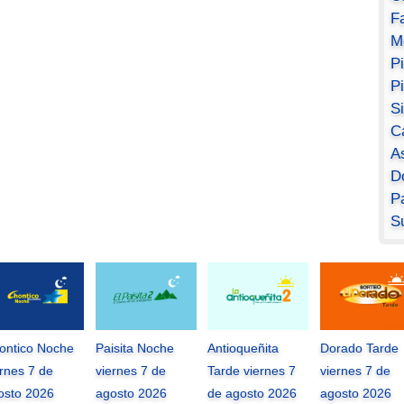
F
M
P
P
S
C
A
D
Pa
S
ontico Noche
Paisita Noche
Antioqueñita
Dorado Tarde
ernes 7 de
viernes 7 de
Tarde viernes 7
viernes 7 de
osto 2026
agosto 2026
de agosto 2026
agosto 2026