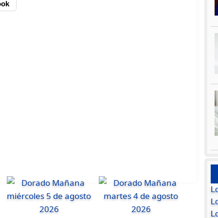
ook
L
Lo
L