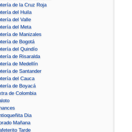
tería de la Cruz Roja
tería del Huila
tería del Valle
tería del Meta
otería de Manizales
otería de Bogotá
tería del Quindío
tería de Risaralda
tería de Medellín
otería de Santander
otería del Cauca
otería de Boyacá
xtra de Colombia
aloto
hances
ntioqueñita Dia
orado Mañana
feterito Tarde