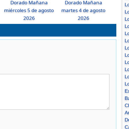
Dorado Mañana
Dorado Mañana
Lo
miércoles 5 de agosto
martes 4 de agosto
Lo
2026
2026
Lo
Lo
L
L
Lo
Lo
Lo
L
L
L
E
B
C
A
D
Ca