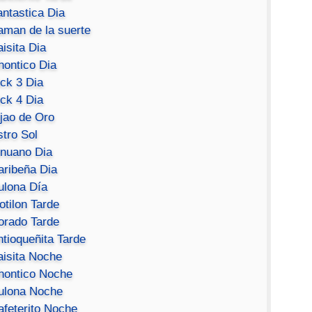
antastica Dia
aman de la suerte
isita Dia
hontico Dia
ick 3 Dia
ick 4 Dia
ijao de Oro
stro Sol
inuano Dia
aribeña Dia
ulona Día
otilon Tarde
orado Tarde
ntioqueñita Tarde
aisita Noche
hontico Noche
ulona Noche
afeterito Noche