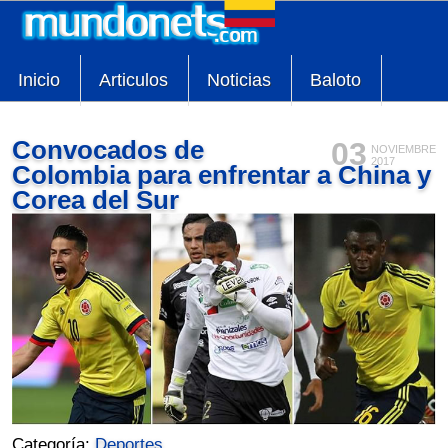
Inicio
Articulos
Noticias
Baloto
Convocados de
03
NOVIEMBRE
2017
Colombia para enfrentar a China y
Corea del Sur
Categoría:
Deportes