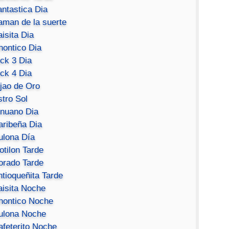
antastica Dia
aman de la suerte
isita Dia
hontico Dia
ick 3 Dia
ick 4 Dia
ijao de Oro
stro Sol
inuano Dia
aribeña Dia
ulona Día
otilon Tarde
orado Tarde
ntioqueñita Tarde
aisita Noche
hontico Noche
ulona Noche
afeterito Noche