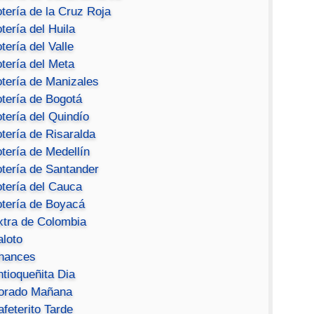
tería de la Cruz Roja
tería del Huila
tería del Valle
tería del Meta
otería de Manizales
otería de Bogotá
tería del Quindío
tería de Risaralda
tería de Medellín
otería de Santander
otería del Cauca
otería de Boyacá
xtra de Colombia
aloto
hances
ntioqueñita Dia
orado Mañana
feterito Tarde