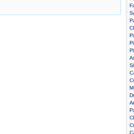
F
S
Pa
C
P
P
P
A
S
C
C
M
D
A
P
C
C
C