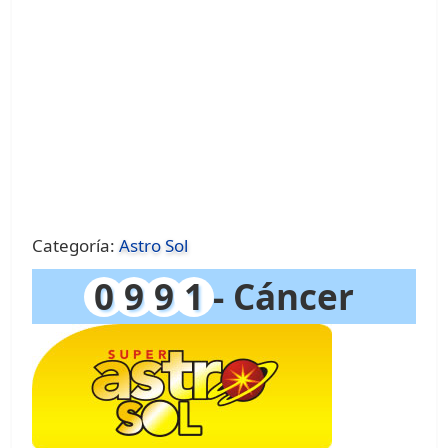
Categoría:
Astro Sol
0
9
9
1
- Cáncer