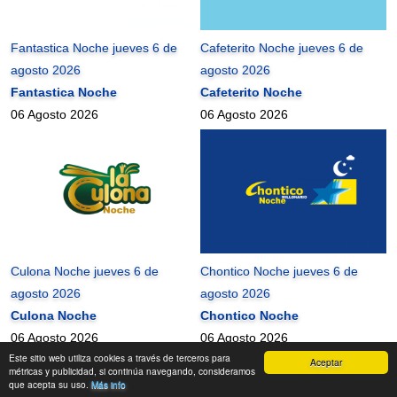
Fantastica Noche jueves 6 de
Cafeterito Noche jueves 6 de
agosto 2026
agosto 2026
Fantastica Noche
Cafeterito Noche
06 Agosto 2026
06 Agosto 2026
Culona Noche jueves 6 de
Chontico Noche jueves 6 de
agosto 2026
agosto 2026
Culona Noche
Chontico Noche
06 Agosto 2026
06 Agosto 2026
Este sitio web utiliza cookies a través de terceros para
Aceptar
mundonets
2010-2026 ©
métricas y publicidad, si continúa navegando, consideramos
que acepta su uso.
Más info
Contactanos
|
Términos de uso
|
Mapa del Sitio