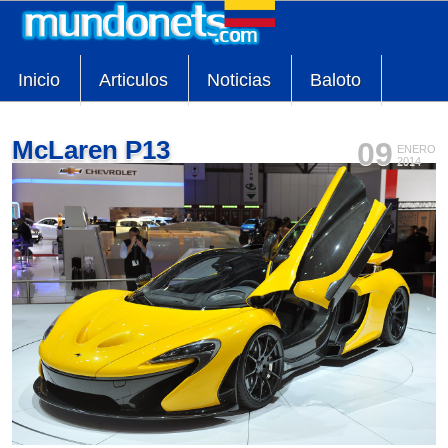
Inicio
Articulos
Noticias
Baloto
McLaren P13
09
ENERO
2014