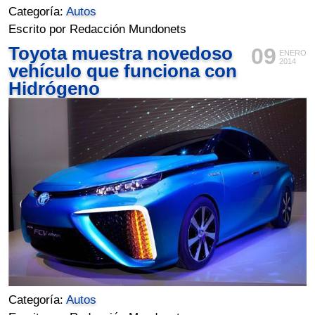
Categoría:
Autos
Escrito por Redacción Mundonets
Toyota muestra novedoso
09
ENERO
2014
vehículo que funciona con
Hidrógeno
Categoría:
Autos