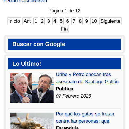
Ferrari CascoRosso
Página 1 de 12
Inicio
Ant
1
2
3
4
5
6
7
8
9
10
Siguiente
Fin
Buscar con Google
Lo Ultimo!
Uribe y Petro chocan tras
asesinato de Santiago Gallón
Política
07 Febrero 2026
Por qué los gatos se frotan
contra las personas: qué
Farandula