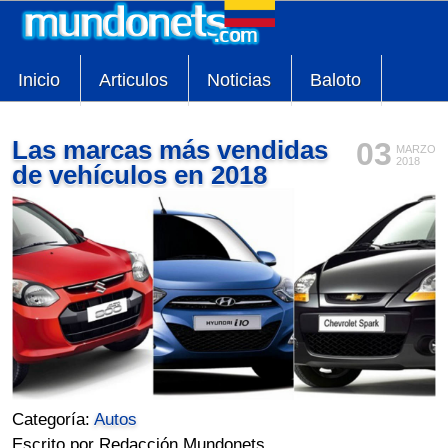
Inicio
Articulos
Noticias
Baloto
Las marcas más vendidas
03
MARZO
2018
de vehículos en 2018
Categoría:
Autos
Escrito por Redacción Mundonets