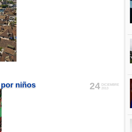
 por niños
24
DICIEMBRE
2013