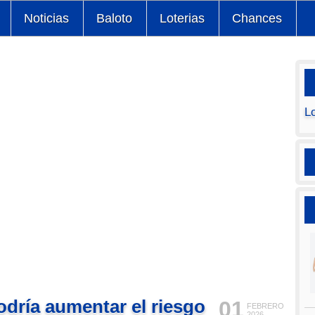
Noticias
Baloto
Loterias
Chances
L
dría aumentar el riesgo
01
FEBRERO
2026