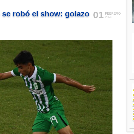
 se robó el show: golazo
01
FEBRERO
2026