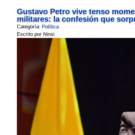
Gustavo Petro vive tenso momen
militares: la confesión que sorp
Categoría:
Política
Escrito por Ninsi