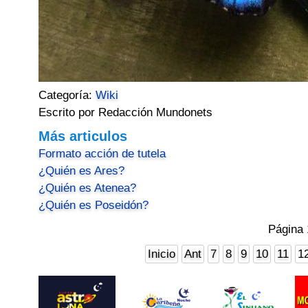
Categoría:
Wiki
Escrito por Redacción Mundonets
Más articulos
Formato acción de tutela
¿Quién es Ares?
¿Quién es Atenea?
¿Quién es Poseidón?
Página 
Inicio
Ant
7
8
9
10
11
1