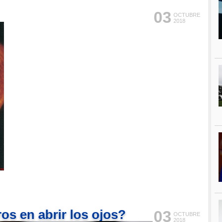
03
OCTUBRE
2018
os en abrir los ojos?
03
OCTUBRE
2018