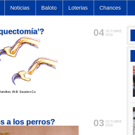
Noticias
Baloto
Loterias
Chances
iquectomía’?
04
OCTUBRE
2018
s a los perros?
03
OCTUBRE
2018