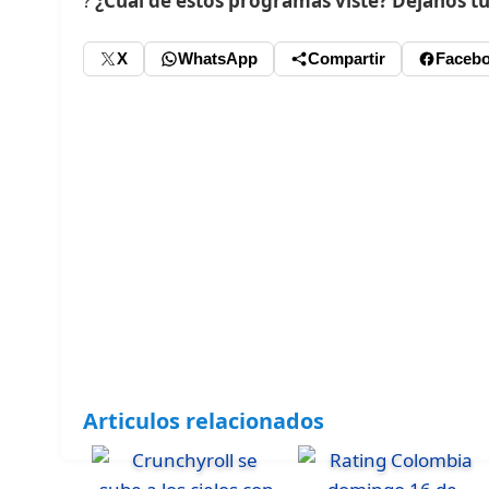
?
¿Cuál de estos programas viste? Déjanos tu
X
WhatsApp
Compartir
Faceb
Articulos relacionados