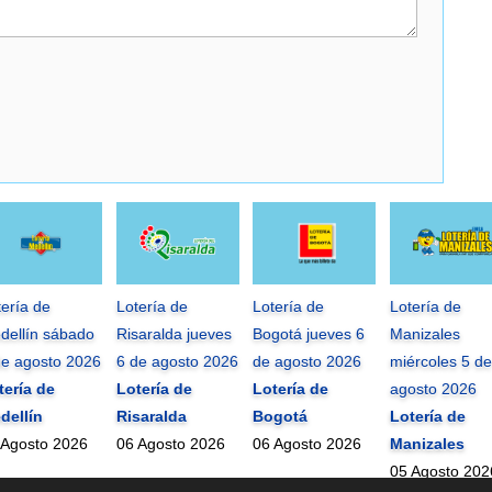
tería de
Lotería de
Lotería de
Lotería de
dellín sábado
Risaralda jueves
Bogotá jueves 6
Manizales
de agosto 2026
6 de agosto 2026
de agosto 2026
miércoles 5 de
tería de
Lotería de
Lotería de
agosto 2026
dellín
Risaralda
Bogotá
Lotería de
 Agosto 2026
06 Agosto 2026
06 Agosto 2026
Manizales
05 Agosto 202