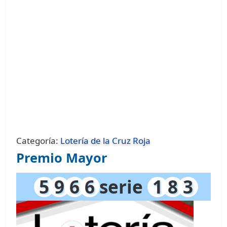
Categoría:
Lotería de la Cruz Roja
Premio Mayor
5
9
6
6
serie
1
8
3