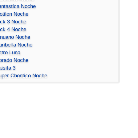
antastica Noche
otilon Noche
ick 3 Noche
ick 4 Noche
inuano Noche
aribeña Noche
stro Luna
orado Noche
isita 3
uper Chontico Noche