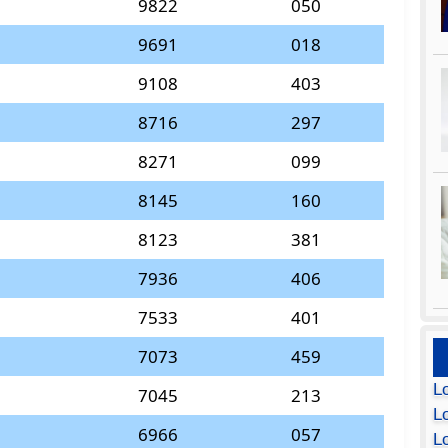
9822
050
9691
018
9108
403
8716
297
8271
099
8145
160
8123
381
7936
406
7533
401
7073
459
L
7045
213
Lo
6966
057
L