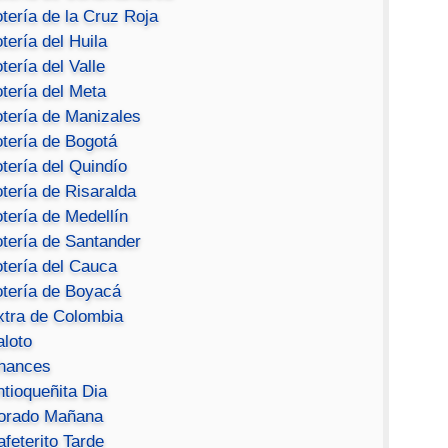
tería de la Cruz Roja
tería del Huila
tería del Valle
tería del Meta
otería de Manizales
otería de Bogotá
tería del Quindío
tería de Risaralda
tería de Medellín
otería de Santander
otería del Cauca
otería de Boyacá
xtra de Colombia
aloto
hances
ntioqueñita Dia
orado Mañana
feterito Tarde