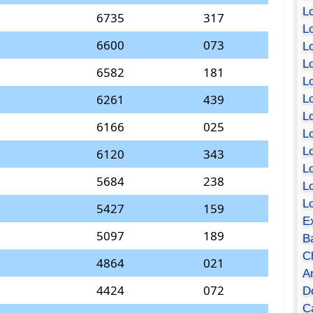
Lo
6735
317
Lo
6600
073
Lo
Lo
6582
181
L
6261
439
L
Lo
6166
025
Lo
Lo
6120
343
L
5684
238
L
L
5427
159
E
5097
189
B
C
4864
021
A
4424
072
D
Ca