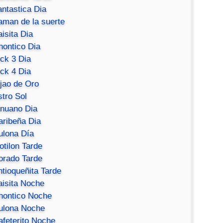
antastica Dia
aman de la suerte
isita Dia
hontico Dia
ick 3 Dia
ick 4 Dia
ijao de Oro
stro Sol
inuano Dia
aribeña Dia
ulona Día
otilon Tarde
orado Tarde
ntioqueñita Tarde
aisita Noche
hontico Noche
ulona Noche
afeterito Noche