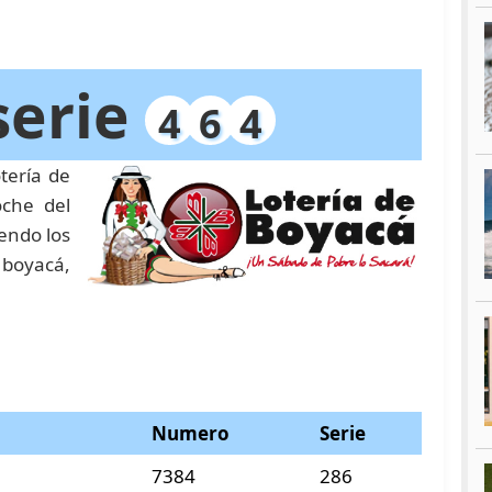
serie
4
6
4
tería de
che del
endo los
 boyacá,
Numero
Serie
7384
286