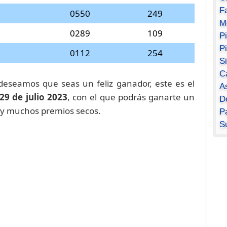
F
0550
249
M
0289
109
P
P
0112
254
S
C
deseamos que seas un feliz ganador, este es el
A
29 de julio 2023
, con el que podrás ganarte un
D
y muchos premios secos.
Pa
S