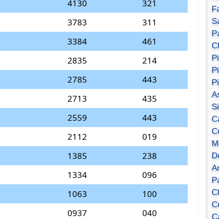
4130
321
F
S
3783
311
Pa
3384
461
C
P
2835
214
P
2785
443
P
A
2713
435
S
2559
443
C
C
2112
019
M
1385
238
D
A
1334
096
P
C
1063
100
C
0937
040
C