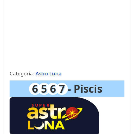
Categoría:
Astro Luna
6
5
6
7
- Piscis