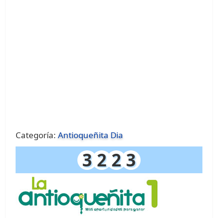
Categoría:
Antioqueñita Dia
3
2
2
3