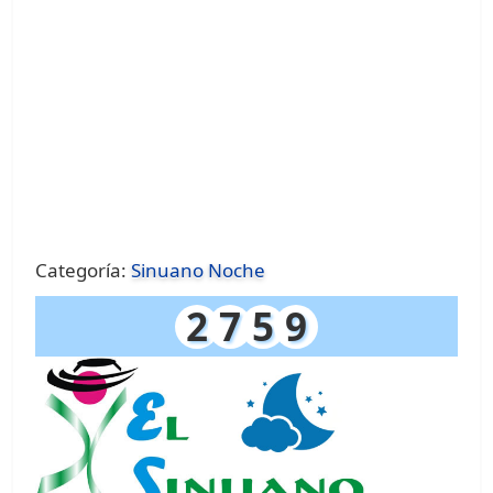
Categoría:
Sinuano Noche
2
7
5
9