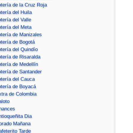
tería de la Cruz Roja
tería del Huila
tería del Valle
tería del Meta
otería de Manizales
otería de Bogotá
tería del Quindío
tería de Risaralda
tería de Medellín
otería de Santander
otería del Cauca
otería de Boyacá
xtra de Colombia
aloto
hances
ntioqueñita Dia
orado Mañana
feterito Tarde