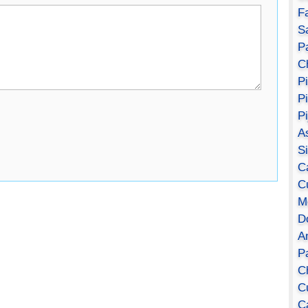
F
S
Pa
C
P
P
P
A
S
C
C
M
D
A
P
C
C
C