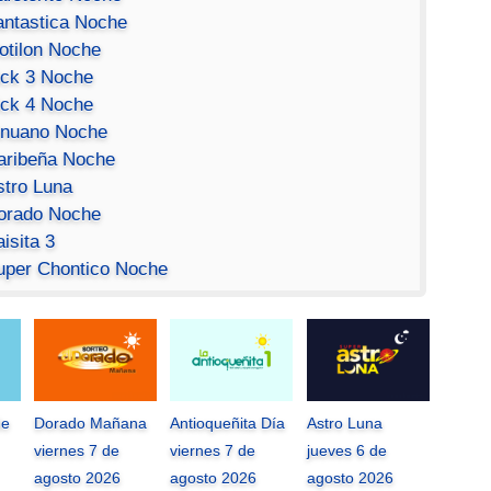
antastica Noche
otilon Noche
ick 3 Noche
ick 4 Noche
inuano Noche
aribeña Noche
stro Luna
orado Noche
isita 3
uper Chontico Noche
de
Dorado Mañana
Antioqueñita Día
Astro Luna
viernes 7 de
viernes 7 de
jueves 6 de
agosto 2026
agosto 2026
agosto 2026