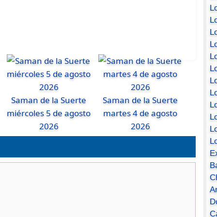
Lo
Lo
Lo
Lo
L
L
Lo
Lo
Saman de la Suerte
Saman de la Suerte
Lo
miércoles 5 de agosto
martes 4 de agosto
L
2026
2026
L
L
E
B
C
A
D
Ca