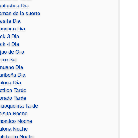
antastica Dia
aman de la suerte
isita Dia
hontico Dia
ick 3 Dia
ick 4 Dia
ijao de Oro
stro Sol
inuano Dia
aribeña Dia
ulona Día
otilon Tarde
orado Tarde
ntioqueñita Tarde
aisita Noche
hontico Noche
ulona Noche
afeterito Noche