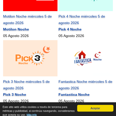
Motilon Noche miércoles 5 de
Pick 4 Noche miércoles 5 de
agosto 2026
agosto 2026
Motilon Noche
Pick 4 Noche
05 Agosto 2026
05 Agosto 2026
Pick 3 Noche miércoles 5 de
Fantastica Noche miércoles 5 de
agosto 2026
agosto 2026
Pick 3 Noche
Fantastica Noche
05 Agosto 2026
05 Agosto 2026
Este sitio web utiliza cookies a través de terceros para
Aceptar
mundonets
2010-2026 ©
métricas y publicidad, si continúa navegando, consideramos
que acepta su uso.
Más info
Contactanos
|
Términos de uso
|
Mapa del Sitio